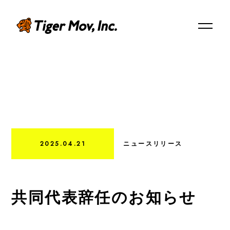
EN
ABOUT US
タイガーモブについて
2025.04.21
ニュースリリース
Mission/Vision/Overview
ミッション / ビジョン / 会社概要
共同代表辞任のお知らせ
Member
メンバー紹介