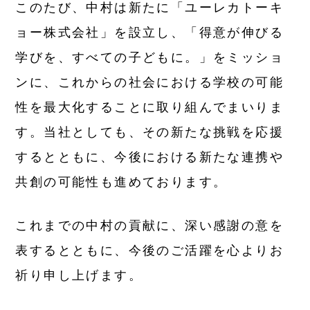
このたび、中村は新たに「ユーレカトーキ
VOICE
ョー株式会社」を設立し、「得意が伸びる
次世代リーダー&サポーターの声
学びを、すべての子どもに。」をミッショ
Next Gen Leader
ンに、これからの社会における学校の可能
次世代リーダー
性を最大化することに取り組んでまいりま
す。当社としても、その新たな挑戦を応援
Supporters
タイモブマフィア（タイモブサポーター）
するとともに、今後における新たな連携や
共創の可能性も進めております。
INFO
これまでの中村の貢献に、深い感謝の意を
お知らせ
表するとともに、今後のご活躍を心よりお
News
祈り申し上げます。
ニュース