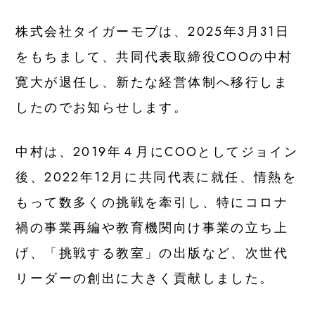
Press Kit
株式会社タイガーモブは、2025年3月31日
プレスキット
をもちまして、共同代表取締役COOの中村
寛大が退任し、新たな経営体制へ移行しま
SERVICE
したのでお知らせします。
事業内容
For Individuals
中村は、2019年４月にCOOとしてジョイン
個人向け
後、2022年12月に共同代表に就任、情熱を
もって数多くの挑戦を牽引し、特にコロナ
For Educational Institution
教育機関向け
禍の事業再編や教育機関向け事業の立ち上
げ、「挑戦する教室」の出版など、次世代
For Business
リーダーの創出に大きく貢献しました。
法人向け