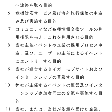
へ連絡を取る目的
Media
メディア掲載情報
6.
危機対応サービス及び海外旅行保険の申込
み及び実施する目的
7.
コミュニティなど各種情報交換ツールの利
RECRUIT
用権限を与え、これを利用させる目的
採用情報
8.
当社主催イベントや企業の採用プロセス申
込、及び、ユーザーの主催によるイベント
SUSTINABILITY
にエントリーする目的
サステナビリティ
9.
当社が運営するタイガーモブサイトおよび
インターンシップの普及する目的
CONTACT
10.
弊社が主催するイベントの運営及びインタ
お問い合せ
ーンシップ参加者同士の交流を実施する目
的
11.
当社、または、当社が依頼を受けた企業、