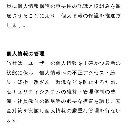
Press Kit
員に個人情報保護の重要性の認識と取組みを徹
プレスキット
底させることにより、個人情報の保護を推進致
します。
SERVICE
事業内容
個人情報の管理
For Individuals
当社は、ユーザーの個人情報を正確かつ最新の
個人向け
状態に保ち、個人情報への不正アクセス・紛
失・破損・改ざん・漏洩などを防止するため、
For Educational Institution
セキュリティシステムの維持・管理体制の整
教育機関向け
備・社員教育の徹底等の必要な措置を講じ、安
For Business
全対策を実施し個人情報の厳重な管理を行ない
法人向け
ます。